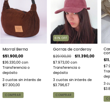
61
%
OFF
Ca
Morral Berna
Gorras de corderoy
co
$51.900,00
$29.100,00
$11.390,00
$11
$36.330,00
con
$7.973,00
con
$7.
Transferencia o
Transferencia o
Tra
depósito
depósito
dep
3
cuotas sin interés de
3
cuotas sin interés de
3
cu
$17.300,00
$3.796,67
$3.
COMPRAR
COMPRAR
C