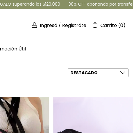
rando los $120.000
30% OFF abonando por transferencia - 3 
Ingresá
/
Registráte
Carrito
(
0
)
mación Útil