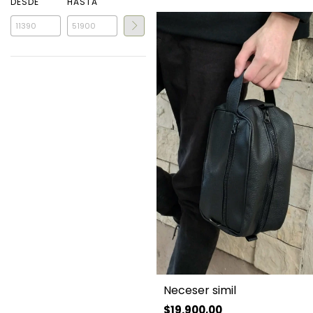
DESDE
HASTA
Neceser simil
$19.900,00