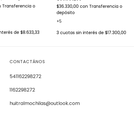
n
Transferencia o
$36.330,00
con
Transferencia o
depósito
+5
interés de
$8.633,33
3
cuotas sin interés de
$17.300,00
CONTACTÁNOS
541162298272
1162298272
huitralmochilas@outlook.com