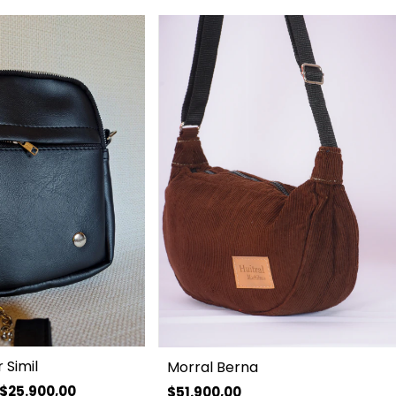
 Simil
Morral Berna
$25.900,00
$51.900,00