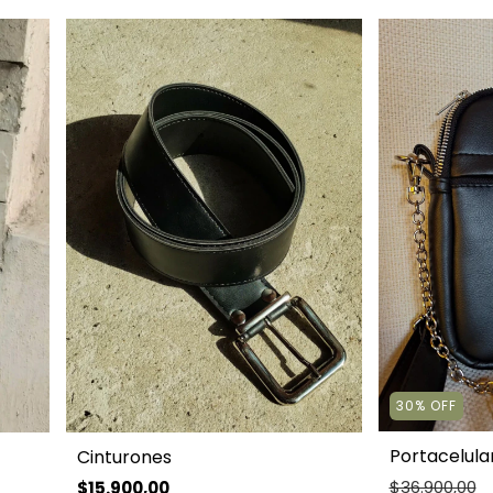
30
%
OFF
Portacelular
Cinturones
$36.900,00
$15.900,00