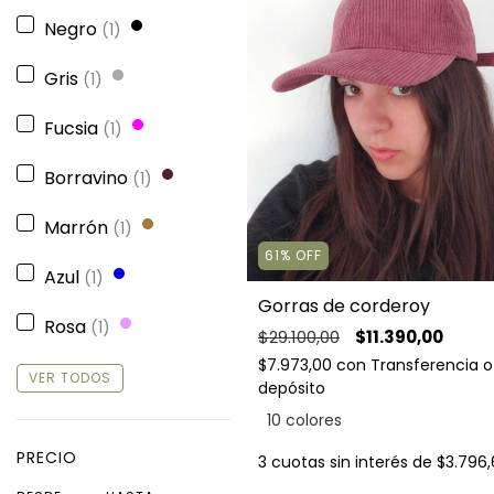
Negro
(1)
Gris
(1)
Fucsia
(1)
Borravino
(1)
Marrón
(1)
61
%
OFF
Azul
(1)
Gorras de corderoy
Rosa
(1)
$29.100,00
$11.390,00
$7.973,00
con
Transferencia o
VER TODOS
depósito
10 colores
PRECIO
3
cuotas sin interés de
$3.796