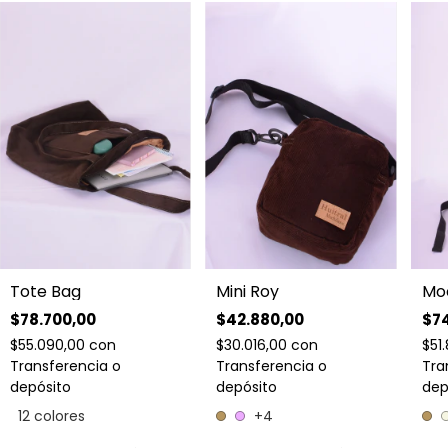
Mini Roy
Tote Bag
Moc
$42.880,00
$78.700,00
$74
$30.016,00
con
$55.090,00
con
$51
Transferencia o
Transferencia o
Tra
depósito
depósito
dep
+4
12 colores