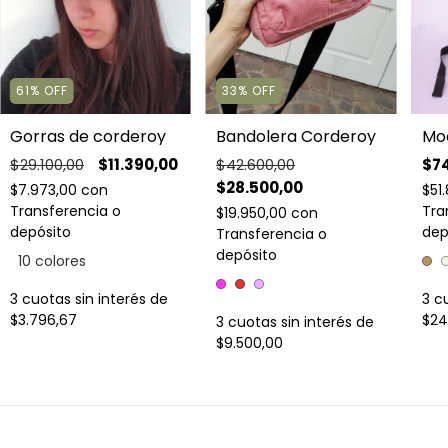
33
%
OFF
61
%
OFF
Moc
Bandolera Corderoy
Gorras de corderoy
$74
$42.600,00
$29.100,00
$11.390,00
$28.500,00
$51
$7.973,00
con
Tra
Transferencia o
$19.950,00
con
dep
depósito
Transferencia o
depósito
10 colores
3
cu
3
cuotas sin interés de
$24
$3.796,67
3
cuotas sin interés de
$9.500,00