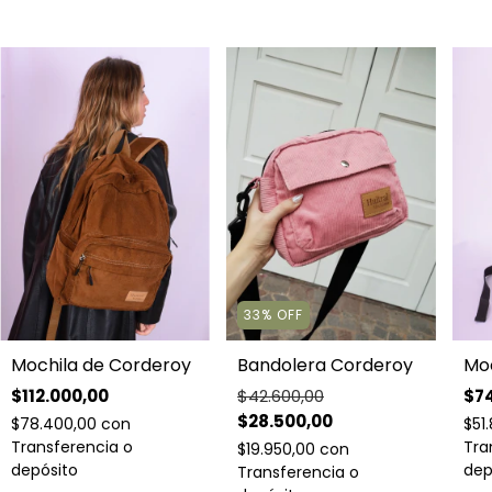
33
%
OFF
Mochila de Corderoy
Moc
Bandolera Corderoy
$112.000,00
$74
$42.600,00
$28.500,00
$78.400,00
con
$51
Transferencia o
Tra
$19.950,00
con
depósito
dep
Transferencia o