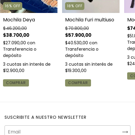
16
%
OFF
18
%
OFF
Mochila Deya
Mochila Furi multiuso
Moc
$46.200,00
$70.800,00
$74
$38.700,00
$57.900,00
$51
Tra
$27.090,00
con
$40.530,00
con
dep
Transferencia o
Transferencia o
depósito
depósito
3
cu
$24
3
cuotas sin interés de
3
cuotas sin interés de
$12.900,00
$19.300,00
C
COMPRAR
COMPRAR
SUSCRIBITE A NUESTRO NEWSLETTER