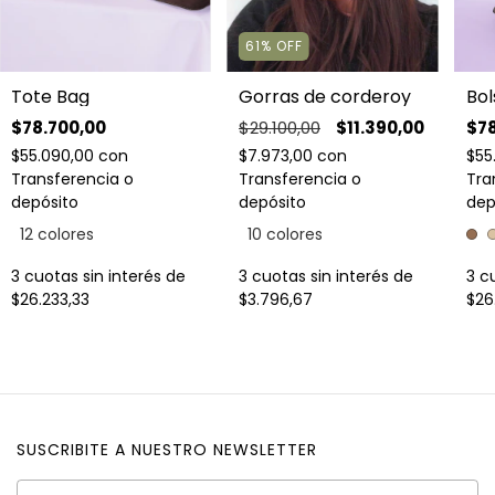
61
%
OFF
Tote Bag
Bol
Gorras de corderoy
$78.700,00
$78
$29.100,00
$11.390,00
$55.090,00
con
$55
$7.973,00
con
Transferencia o
Tra
Transferencia o
depósito
dep
depósito
12 colores
10 colores
3
cuotas sin interés de
3
cu
3
cuotas sin interés de
$26.233,33
$26
$3.796,67
SUSCRIBITE A NUESTRO NEWSLETTER